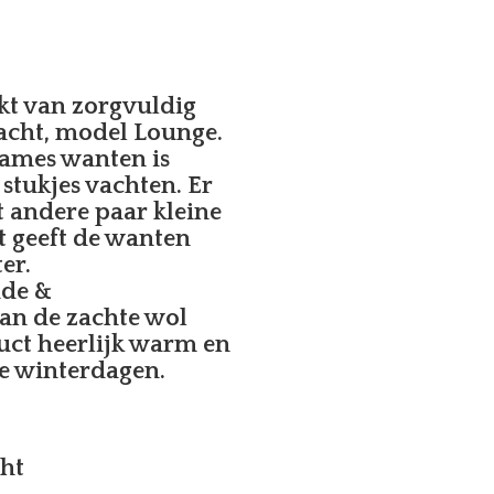
 van zorgvuldig
cht, model Lounge.
ames wanten is
stukjes vachten. Er
t andere paar kleine
t geeft de wanten
er.
nde &
an de zachte wol
uct heerlijk warm en
e winterdagen.
ht