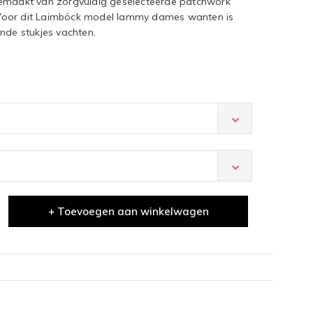
aakt van zorgvuldig geselecteerde patchwork
Voor dit Laimböck model lammy dames wanten is
nde stukjes vachten.
+ Toevoegen aan winkelwagen