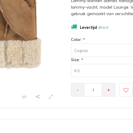
Lammy wanten dames handgem
lammy-vacht, model Lounge. 
gebruik gemaakt van verschille
Levertijd
direct
Color:
*
Cognac
Size:
*
6.5
-
+