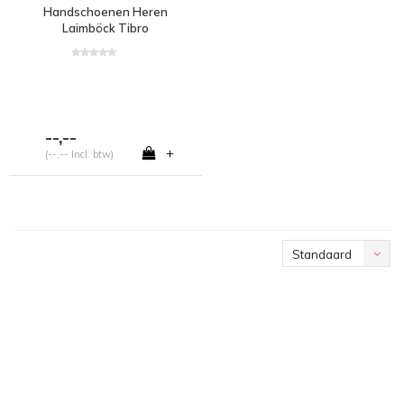
Handschoenen Heren
Laimböck Tibro
--,--
+
(--,-- Incl. btw)
Standaard