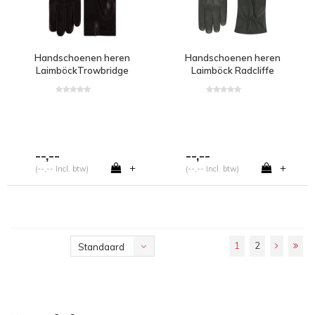
Handschoenen heren
Handschoenen heren
LaimböckTrowbridge
Laimböck Radcliffe
--,--
--,--
+
+
(--,-- Incl. btw)
(--,-- Incl. btw)
1
2
Standaard