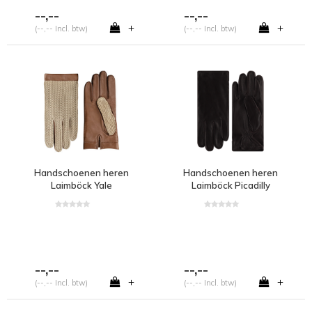
--,--
--,--
+
+
(--,-- Incl. btw)
(--,-- Incl. btw)
Handschoenen heren
Handschoenen heren
Laimböck Yale
Laimböck Picadilly
--,--
--,--
+
+
(--,-- Incl. btw)
(--,-- Incl. btw)