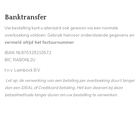
Banktransfer
Uw bestelling kunt u uiteraard ook gewoon via een normale
overboeking voldoen. Gebruik hiervoor onderstaande gegevens en
vermeld altijd het factuurnummer
.
IBAN: NL870329210572
BIC: RABONL2U
t.n.v. Laimböck B.V.
Let op: de verwerking van een betaling per overboeking duurt langer
dan een iDEAL of Creditcard betaling. Het kan daarom bij deze
betaalmethode langer duren om uw bestelling te verwerken.