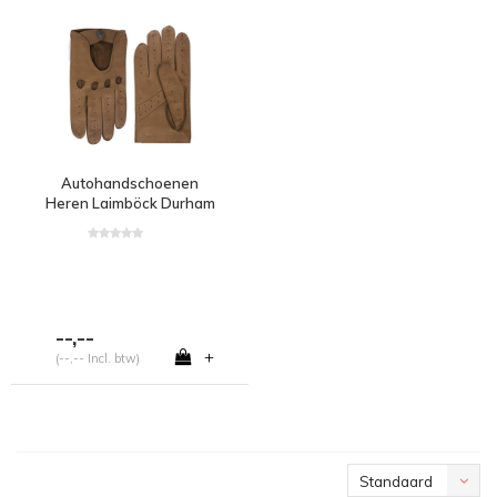
Autohandschoenen
Heren Laimböck Durham
--,--
+
(--,-- Incl. btw)
Standaard