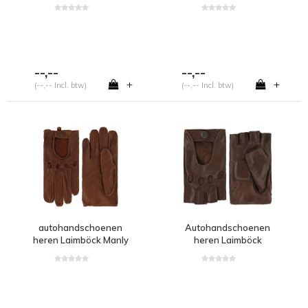
--,--
--,--
+
+
(--,-- Incl. btw)
(--,-- Incl. btw)
autohandschoenen
Autohandschoenen
heren Laimböck Manly
heren Laimböck
Minneapolis