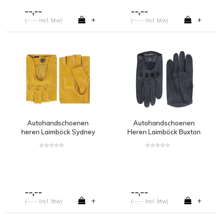
--,--
--,--
+
+
(--,-- Incl. btw)
(--,-- Incl. btw)
Autohandschoenen
Autohandschoenen
heren Laimböck Sydney
Heren Laimböck Buxton
--,--
--,--
+
+
(--,-- Incl. btw)
(--,-- Incl. btw)