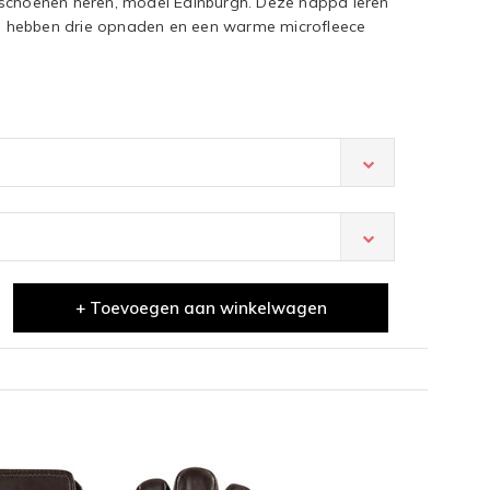
dschoenen heren, model Edinburgh. Deze nappa leren
 hebben drie opnaden en een warme microfleece
+ Toevoegen aan winkelwagen