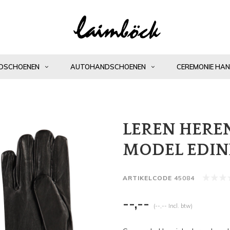
DSCHOENEN
AUTOHANDSCHOENEN
CEREMONIE HA
LEREN HER
MODEL EDI
ARTIKELCODE
45084
--,--
(--,-- Incl. btw)