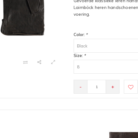
Gevoerde klassieke leren han
Laimböck heren handschoenen
voering.
Color:
*
Black
Size:
*
8
-
+