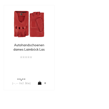
Autohandschoenen
dames Laimböck Las
Vegas
--,--
+
(--,-- Incl. btw)