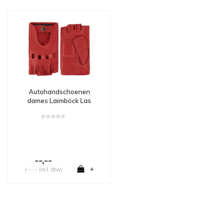
Autohandschoenen
dames Laimböck Las
Vegas
--,--
+
(--,-- Incl. btw)