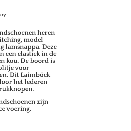
ury
handschoenen heren
titching, model
ig lamsnappa. Deze
een elastiek in de
en kou. De boord is
plitje voor
en. Dit Laimböck
door het lederen
drukknopen.
andschoenen zijn
e voering.