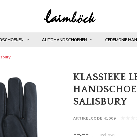
DSCHOENEN
AUTOHANDSCHOENEN
CEREMONIE HA
isbury
KLASSIEKE 
HANDSCHOE
SALISBURY
ARTIKELCODE
41009
--,--
(--,-- Incl. btw)