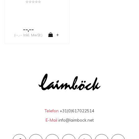
--,--
+
(--,-- Inkl. MwSt.)
Telefon
+31(0)617022514
E-Mail
info@laimbock.net