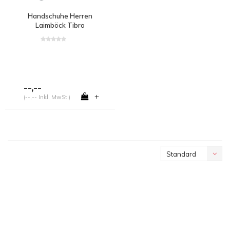
Handschuhe Herren
Laimböck Tibro
--,--
+
(--,-- Inkl. MwSt.)
Standard