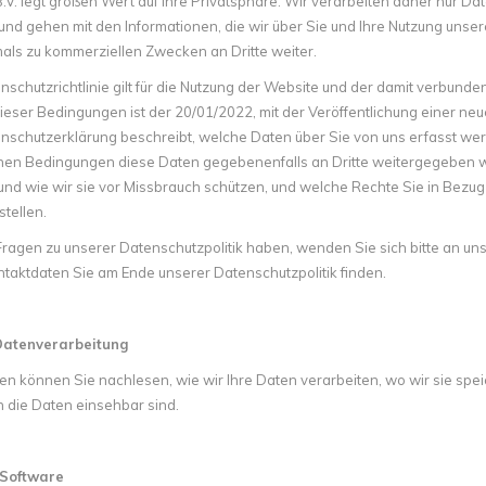
V. legt großen Wert auf Ihre Privatsphäre. Wir verarbeiten daher nur Dat
und gehen mit den Informationen, die wir über Sie und Ihre Nutzung unser
als zu kommerziellen Zwecken an Dritte weiter.
schutzrichtlinie gilt für die Nutzung der Website und der damit verbunden
dieser Bedingungen ist der 20/01/2022, mit der Veröffentlichung einer neue
nschutzerklärung beschreibt, welche Daten über Sie von uns erfasst w
hen Bedingungen diese Daten gegebenenfalls an Dritte weitergegeben we
und wie wir sie vor Missbrauch schützen, und welche Rechte Sie in Bezu
tellen.
ragen zu unserer Datenschutzpolitik haben, wenden Sie sich bitte an u
taktdaten Sie am Ende unserer Datenschutzpolitik finden.
Datenverarbeitung
en können Sie nachlesen, wie wir Ihre Daten verarbeiten, wo wir sie spei
n die Daten einsehbar sind.
Software