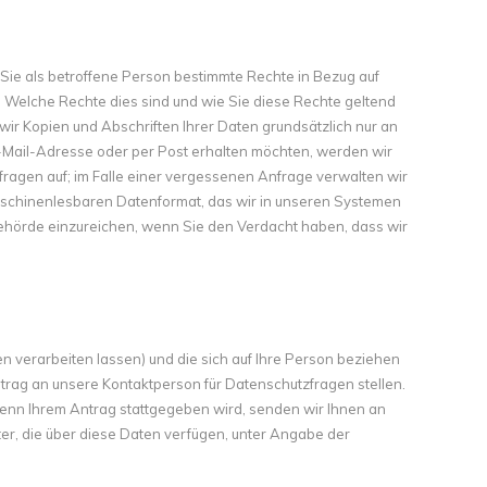
ie als betroffene Person bestimmte Rechte in Bezug auf
 Welche Rechte dies sind und wie Sie diese Rechte geltend
r Kopien und Abschriften Ihrer Daten grundsätzlich nur an
 E-Mail-Adresse oder per Post erhalten möchten, werden wir
nfragen auf; im Falle einer vergessenen Anfrage verwalten wir
maschinenlesbaren Datenformat, das wir in unseren Systemen
ehörde einzureichen, wenn Sie den Verdacht haben, dass wir
en verarbeiten lassen) und die sich auf Ihre Person beziehen
rag an unsere Kontaktperson für Datenschutzfragen stellen.
enn Ihrem Antrag stattgegeben wird, senden wir Ihnen an
ter, die über diese Daten verfügen, unter Angabe der