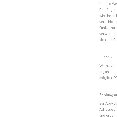
Unsere Web
Bestätigun
wird Ihren
verschickt 
Funktional
verwendet 
sich das R
Büro365
Wir nutzen
organisato
möglich. O
Zahlungsa
Zur Abwick
Adresse un
und organi