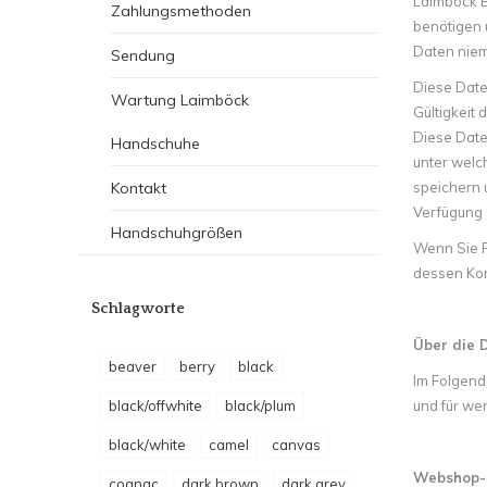
Laimböck B.
Zahlungsmethoden
benötigen 
Daten niem
Sendung
Diese Daten
Wartung Laimböck
Gültigkeit 
Diese Date
Handschuhe
unter welc
Kontakt
speichern 
Verfügung s
Handschuhgrößen
Wenn Sie F
dessen Kon
Schlagworte
Über die 
beaver
berry
black
Im Folgend
black/offwhite
black/plum
und für we
black/white
camel
canvas
Webshop-
cognac
dark brown
dark grey