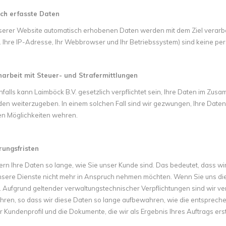
ch erfasste Daten
serer Website automatisch erhobenen Daten werden mit dem Ziel verarbei
B. Ihre IP-Adresse, Ihr Webbrowser und Ihr Betriebssystem) sind keine 
rbeit mit Steuer- und Strafermittlungen
alls kann Laimböck B.V. gesetzlich verpflichtet sein, Ihre Daten im Zusa
en weiterzugeben. In einem solchen Fall sind wir gezwungen, Ihre Date
en Möglichkeiten wehren.
ungsfristen
ern Ihre Daten so lange, wie Sie unser Kunde sind. Das bedeutet, dass wi
nsere Dienste nicht mehr in Anspruch nehmen möchten. Wenn Sie uns dies m
 Aufgrund geltender verwaltungstechnischer Verpflichtungen sind wir v
ren, so dass wir diese Daten so lange aufbewahren, wie die entsprechende
r Kundenprofil und die Dokumente, die wir als Ergebnis Ihres Auftrags erst