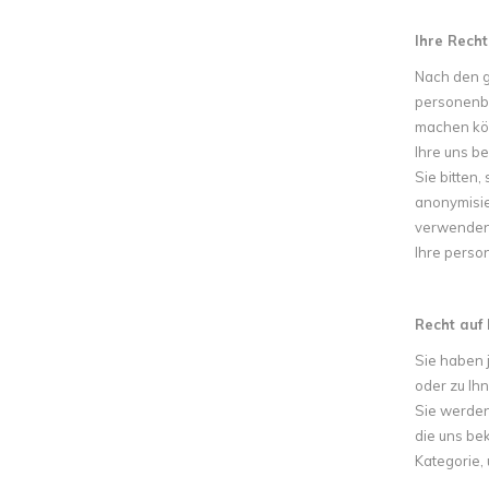
Ihre Recht
Nach den g
personenbe
machen kön
Ihre uns b
Sie bitten
anonymisie
verwenden.
Ihre perso
Recht auf
Sie haben j
oder zu Ih
Sie werden
die uns bek
Kategorie,