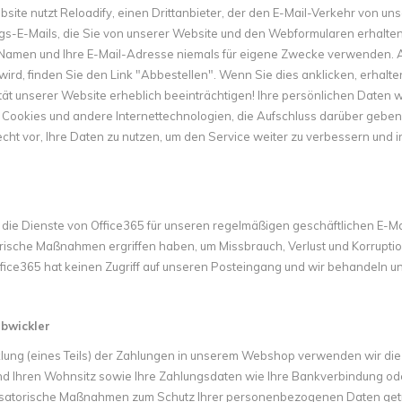
site nutzt Reloadify, einen Drittanbieter, der den E-Mail-Verkehr von u
gs-E-Mails, die Sie von unserer Website und den Webformularen erhalten
 Namen und Ihre E-Mail-Adresse niemals für eigene Zwecke verwenden. A
wird, finden Sie den Link "Abbestellen". Wenn Sie dies anklicken, erhalt
ität unserer Website erheblich beeinträchtigen! Ihre persönlichen Daten 
Cookies und andere Internettechnologien, die Aufschluss darüber geben,
echt vor, Ihre Daten zu nutzen, um den Service weiter zu verbessern und
 die Dienste von Office365 für unseren regelmäßigen geschäftlichen E-Ma
rische Maßnahmen ergriffen haben, um Missbrauch, Verlust und Korruption
ffice365 hat keinen Zugriff auf unseren Posteingang und wir behandeln u
bwickler
lung (eines Teils) der Zahlungen in unserem Webshop verwenden wir die Pl
d Ihren Wohnsitz sowie Ihre Zahlungsdaten wie Ihre Bankverbindung od
satorische Maßnahmen zum Schutz Ihrer personenbezogenen Daten getroffe