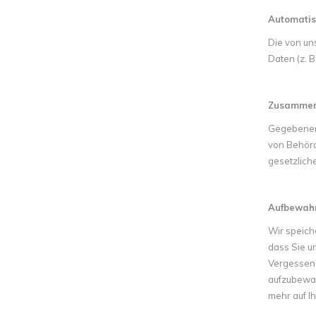
Automatis
Die von un
Daten (z. 
Zusammena
Gegebenenf
von Behörd
gesetzlich
Aufbewahr
Wir speich
dass Sie u
Vergessen.
aufzubewah
mehr auf Ih