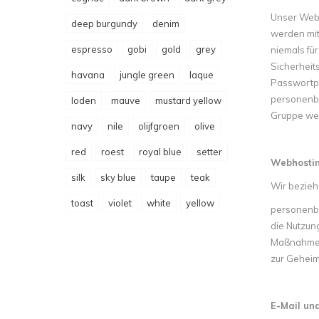
Unser Webs
deep burgundy
denim
werden mit 
espresso
gobi
gold
grey
niemals fü
Sicherheit
havana
jungle green
laque
Passwortpo
personenbe
loden
mauve
mustard yellow
Gruppe wei
navy
nile
olijfgroen
olive
red
roest
royal blue
setter
Webhosti
silk
sky blue
taupe
teak
Wir bezieh
toast
violet
white
yellow
personenbe
die Nutzun
Maßnahmen 
zur Geheimh
E-Mail und