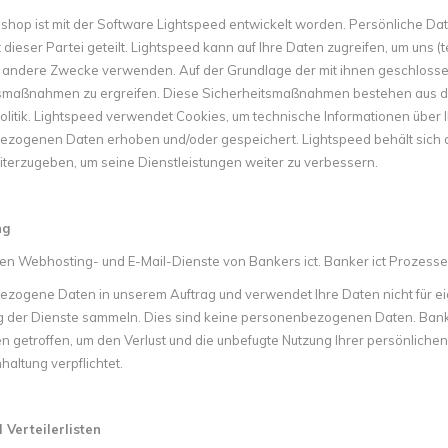
hop ist mit der Software Lightspeed entwickelt worden. Persönliche Daten
dieser Partei geteilt. Lightspeed kann auf Ihre Daten zugreifen, um uns (
r andere Zwecke verwenden. Auf der Grundlage der mit ihnen geschlosse
smaßnahmen zu ergreifen. Diese Sicherheitsmaßnahmen bestehen aus d
litik. Lightspeed verwendet Cookies, um technische Informationen über 
zogenen Daten erhoben und/oder gespeichert. Lightspeed behält sich d
terzugeben, um seine Dienstleistungen weiter zu verbessern.
ng
en Webhosting- und E-Mail-Dienste von Bankers ict. Banker ict Prozesse
zogene Daten in unserem Auftrag und verwendet Ihre Daten nicht für ei
g der Dienste sammeln. Dies sind keine personenbezogenen Daten. Bank
getroffen, um den Verlust und die unbefugte Nutzung Ihrer persönlichen 
altung verpflichtet.
 Verteilerlisten