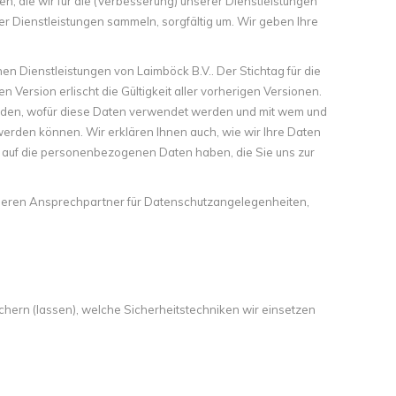
en, die wir für die (Verbesserung) unserer Dienstleistungen
er Dienstleistungen sammeln, sorgfältig um. Wir geben Ihre
en Dienstleistungen von Laimböck B.V.. Der Stichtag für die
n Version erlischt die Gültigkeit aller vorherigen Versionen.
erden, wofür diese Daten verwendet werden und mit wem und
rden können. Wir erklären Ihnen auch, wie wir Ihre Daten
g auf die personenbezogenen Daten haben, die Sie uns zur
nseren Ansprechpartner für Datenschutzangelegenheiten,
chern (lassen), welche Sicherheitstechniken wir einsetzen