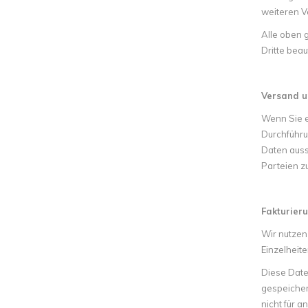
weiteren V
Alle oben g
Dritte beau
Versand u
Wenn Sie ei
Durchführu
Daten auss
Parteien zu
Fakturier
Wir nutzen
Einzelheite
Diese Date
gespeicher
nicht für 