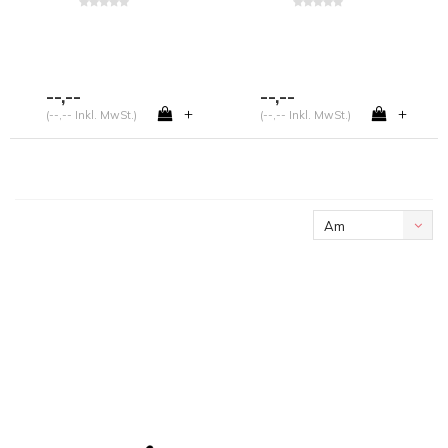
--,--
--,--
+
+
(--,-- Inkl. MwSt.)
(--,-- Inkl. MwSt.)
Am
meisten
angesehen