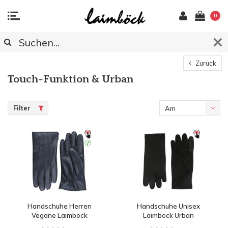
0
Zurück
Touch-Funktion & Urban
Filter
Am
meisten
angesehen
Handschuhe Herren
Handschuhe Unisex
Vegane Laimböck
Laimböck Urban
Pinzola