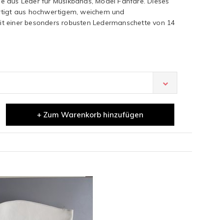
 aus Leder für Musikbands, Model Fanfare. Dieses
rtigt aus hochwertigem, weichem und
t einer besonders robusten Ledermanschette von 14
+ Zum Warenkorb hinzufügen