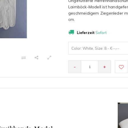
Ungefütterte Herrenhandschuhe
Laimböck-Modell ist handgefe
geschmeidigem Ziegenleder mi
cm.
Lieferzeit
Sofort
Color: White, Size: 8 - €--,--
-
+