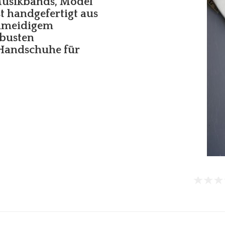
Musikbands, Model
t handgefertigt aus
hmeidigem
obusten
 Handschuhe für