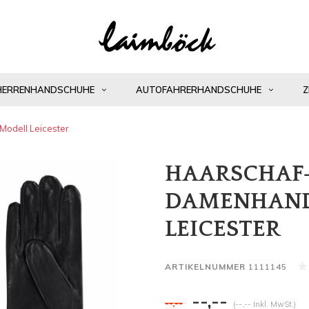
HERRENHANDSCHUHE
AUTOFAHRERHANDSCHUHE
Z
odell Leicester
HAARSCHAF
DAMENHAND
LEICESTER
ARTIKELNUMMER
1111145
--,--
--,--
(--,-- Inkl. MwSt.)