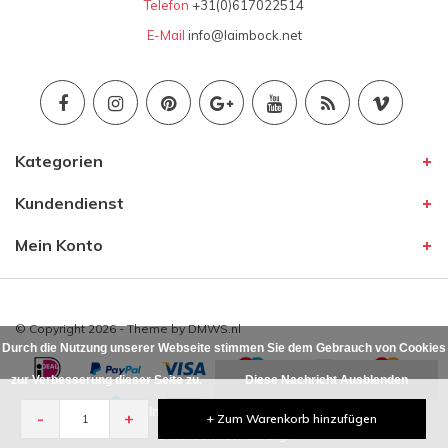
Telefon
+31(0)617022514
E-Mail
info@laimbock.net
Kategorien
Kundendienst
Mein Konto
© Copyright 2026 - Theme by
DMWS.nl
Durch die Nutzung unserer Webseite stimmen Sie dem Gebrauch von Cookies
zur Verbesserung dieser Seite zu.
Diese Nachricht Ausblenden
Für weitere Informationen beachten Sie bitte unsere
-
+
+ Zum Warenkorb hinzufügen
Datenschutzerklärung. »