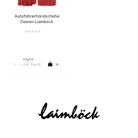
Autofahrerhandschuhe
Damen Laimböck
Whitsunday
--,--
+
(--,-- Inkl. MwSt.)