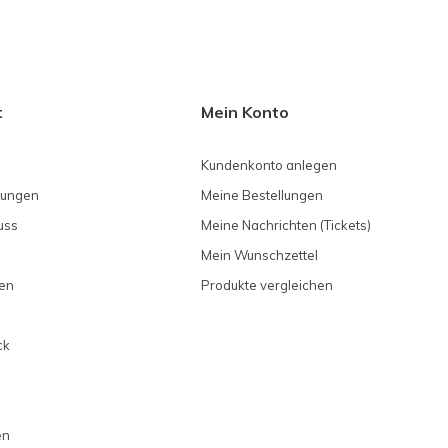
t
Mein Konto
Kundenkonto anlegen
gungen
Meine Bestellungen
uss
Meine Nachrichten (Tickets)
Mein Wunschzettel
en
Produkte vergleichen
ck
en