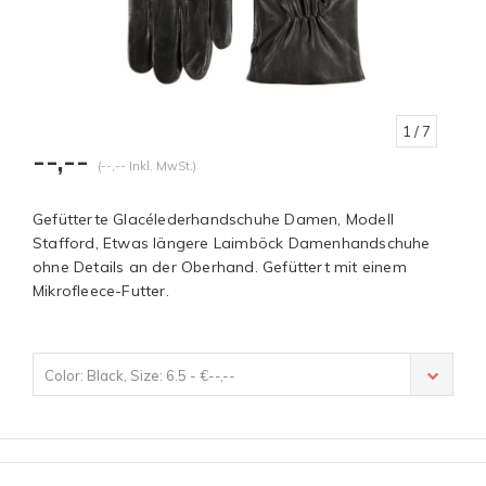
1
/ 7
--,--
(--,-- Inkl. MwSt.)
Gefütterte Glacélederhandschuhe Damen, Modell
Stafford, Etwas längere Laimböck Damenhandschuhe
ohne Details an der Oberhand. Gefüttert mit einem
Mikrofleece-Futter.
Color: Black, Size: 6.5 - €--,--